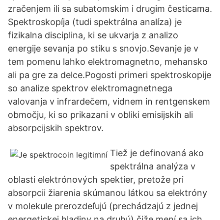
zračenjem ili sa subatomskim i drugim česticama.
Spektroskopíja (tudi spektrálna analíza) je
fizikalna disciplina, ki se ukvarja z analizo
energije sevanja po stiku s snovjo.Sevanje je v
tem pomenu lahko elektromagnetno, mehansko
ali pa gre za delce.Pogosti primeri spektroskopije
so analize spektrov elektromagnetnega
valovanja v infrardečem, vidnem in rentgenskem
območju, ki so prikazani v obliki emisijskih ali
absorpcijskih spektrov.
Tiež je definovaná ako
spektrálna analýza v
oblasti elektrónových spektier, pretože pri
absorpcii žiarenia skúmanou látkou sa elektróny
v molekule prerozdeľujú (prechádzajú z jednej
energetickej hladiny na druhú) čiže mení sa ich