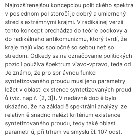
Najrozšírenejšou koncepciou politického spektra
v poslednom pol storočí je dobrý a umiernený
stred s extrémnymi krajmi. V radikálnej verzii
tento koncept prechádza do teórie podkovy a
do radikálneho antikomunizmu, ktorý tvrdí, že
kraje majú viac spoločné so sebou než so
stredom. Odkedy sa na označovanie politických
pozícií používa špektrum vľavo-vpravo, teda od
Je známo, že pro spr ávnou funkci
syntetizovaného proudu musí jeho parametry
ležet v oblasti existence syntetizovaných proud
ů (viz. nap ř. [2, 3]). V nedávné dob ě bylo
ukázáno, že na základ ě spektrální analýzy lze
relativn ě snadno nalézt kritérium existence
syntetizovaného proudu, tedy také oblast
parametr ů, při trhem ve smyslu čl. 107 odst.