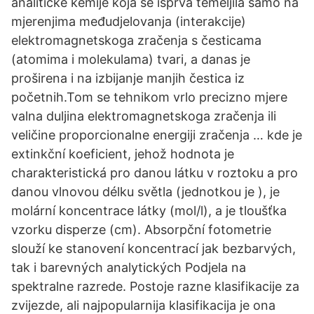
analitičke kemije koja se isprva temeljila samo na
mjerenjima međudjelovanja (interakcije)
elektromagnetskoga zračenja s česticama
(atomima i molekulama) tvari, a danas je
proširena i na izbijanje manjih čestica iz
početnih.Tom se tehnikom vrlo precizno mjere
valna duljina elektromagnetskoga zračenja ili
veličine proporcionalne energiji zračenja … kde je
extinkční koeficient, jehož hodnota je
charakteristická pro danou látku v roztoku a pro
danou vlnovou délku světla (jednotkou je ), je
molární koncentrace látky (mol/l), a je tloušťka
vzorku disperze (cm). Absorpční fotometrie
slouží ke stanovení koncentrací jak bezbarvých,
tak i barevných analytických Podjela na
spektralne razrede. Postoje razne klasifikacije za
zvijezde, ali najpopularnija klasifikacija je ona