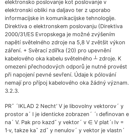
elektronsko poslovanje kot poslovanje v
elektronski obliki na daljavo ter z uporabo
informacijske in komunikacijske tehnologije.
Direktiva o elektronskem poslovanju (Direktiva
2000/31/ES Evropskega je možné zvýšením
napětí světelného zdroje na 5,8 V zvětšit výkon
záření. + Svěrací zdířka (20) pro upevnění
kabelového oka kabelu světelného ┴ zdroje. K
omezeni přechodových odporů je nutné provést
při napojení pevné sevření. Údaje k pólování
nemají pro přípoj kabelového oka žádný význam.
3.2.3.
PRˇ ´IKLAD 2 Necht’ V je libovolny vektorov´ y
prostor a´ I je identicke zobrazen´ ´ı deﬁnovan e
na´ V. Pak pro kazdˇ y vektor´ v ∈ V plat´ı Iv =
1·v, takze kaˇ zdˇ y nenulov´ y vektor je vlastn´