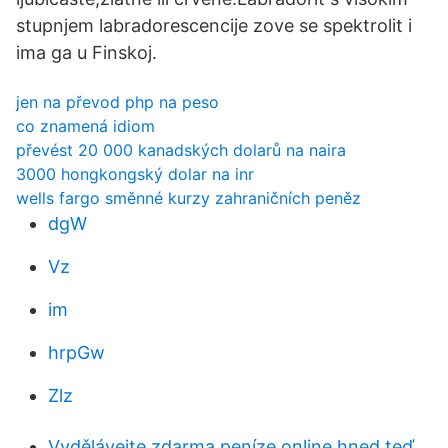
stupnjem labradorescencije zove se spektrolit i
ima ga u Finskoj.
jen na převod php na peso
co znamená idiom
převést 20 000 kanadských dolarů na naira
3000 hongkongský dolar na inr
wells fargo směnné kurzy zahraničních peněz
dgW
Vz
im
hrpGw
Zlz
Vydělávejte zdarma peníze online hned teď