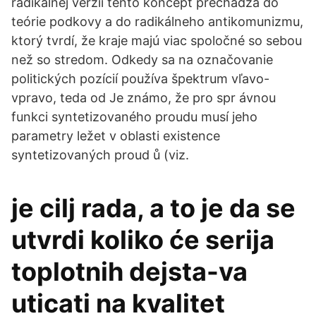
radikálnej verzii tento koncept prechádza do
teórie podkovy a do radikálneho antikomunizmu,
ktorý tvrdí, že kraje majú viac spoločné so sebou
než so stredom. Odkedy sa na označovanie
politických pozícií používa špektrum vľavo-
vpravo, teda od Je známo, že pro spr ávnou
funkci syntetizovaného proudu musí jeho
parametry ležet v oblasti existence
syntetizovaných proud ů (viz.
je cilj rada, a to je da se
utvrdi koliko će serija
toplotnih dejsta-va
uticati na kvalitet