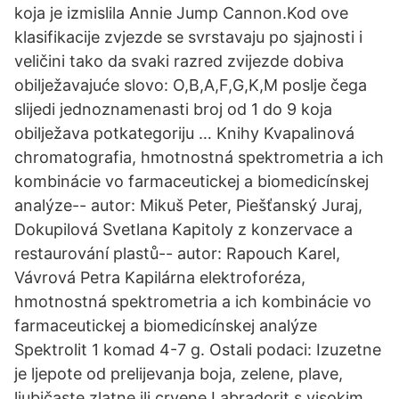
koja je izmislila Annie Jump Cannon.Kod ove
klasifikacije zvjezde se svrstavaju po sjajnosti i
veličini tako da svaki razred zvijezde dobiva
obilježavajuće slovo: O,B,A,F,G,K,M poslje čega
slijedi jednoznamenasti broj od 1 do 9 koja
obilježava potkategoriju … Knihy Kvapalinová
chromatografia, hmotnostná spektrometria a ich
kombinácie vo farmaceutickej a biomedicínskej
analýze-- autor: Mikuš Peter, Piešťanský Juraj,
Dokupilová Svetlana Kapitoly z konzervace a
restaurování plastů-- autor: Rapouch Karel,
Vávrová Petra Kapilárna elektroforéza,
hmotnostná spektrometria a ich kombinácie vo
farmaceutickej a biomedicínskej analýze
Spektrolit 1 komad 4-7 g. Ostali podaci: Izuzetne
je ljepote od prelijevanja boja, zelene, plave,
ljubičaste,zlatne ili crvene.Labradorit s visokim