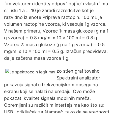
´ım vektorem identity odpov´ıdaj´ıc´ı vlastn´ımu
cˇ´ıslu 1 a … 10 je zaradi razredčitve kot je
razvidno iz enote Priprava raztopin. 100 mL je
volumen raztopine vzorca, ki vsebuje 1g vzorca.
V našem primeru, Vzorec 1: masa glukoze (g na 1
g vzorca) = 0.8 mg/ml x 10 x 100 ml = 0.8 g.
Vzorec 2: masa glukoze (g na 1 g vzorca) = 0.5
mg/ml x 10 x 100 ml = 0.5 g. Izračun predvideva,
da je začetna masa vzorca 1 g.
zo stien grafitového
Spektralni analizatori
prikazuju signal u frekvencijskom opsegu na
ekranu koji se nalazi na uređaju. Ovo može
pokazati kvalitet signala mobilnih mreža.
Opremljeni su različitim interfejsima kao što su:
USB i priključak za štampač, tako da se vrednosti