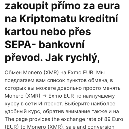
zakoupit přímo za eura
na Kriptomatu kreditní
kartou nebo přes
SEPA- bankovní
převod. Jak rychlý,
Обмен Monero (XMR) на Exmo EUR. Мы
предлагаем вам список пунктов обмена, в
которых вы можете довольно просто менять
Monero (XMR) → Exmo EUR по наилучшему
курсу в сети Интернет. Выберите наиболее
удобный курс, обратив внимание также и на
The page provides the exchange rate of 89 Euro
(EUR) to Monero (XMR), sale and conversion