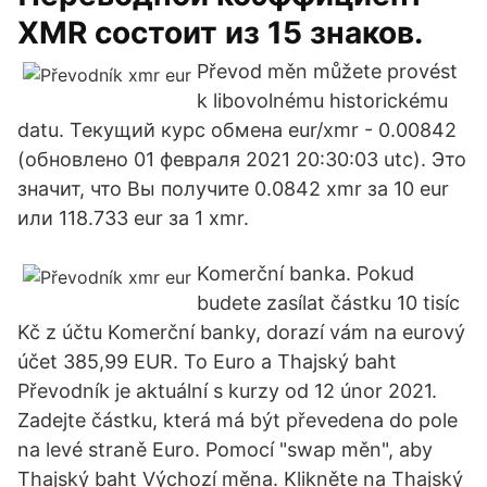
XMR состоит из 15 знаков.
Převod měn můžete provést
k libovolnému historickému
datu. Текущий курс обмена eur/xmr - 0.00842
(обновлено 01 февраля 2021 20:30:03 utc). Это
значит, что Вы получите 0.0842 xmr за 10 eur
или 118.733 eur за 1 xmr.
Komerční banka. Pokud
budete zasílat částku 10 tisíc
Kč z účtu Komerční banky, dorazí vám na eurový
účet 385,99 EUR. To Euro a Thajský baht
Převodník je aktuální s kurzy od 12 únor 2021.
Zadejte částku, která má být převedena do pole
na levé straně Euro. Pomocí "swap měn", aby
Thajský baht Výchozí měna. Klikněte na Thajský