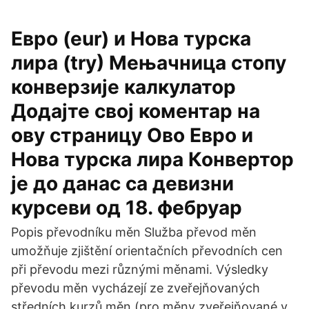
Евро (eur) и Нова турска
лира (try) Мењачница стопу
конверзије калкулатор
Додајте свој коментар на
ову страницу Ово Евро и
Нова турска лира Конвертор
је до данас са девизни
курсеви од 18. фебруар
Popis převodníku měn Služba převod měn
umožňuje zjištění orientačních převodních cen
při převodu mezi různými měnami. Výsledky
převodu měn vycházejí ze zveřejňovaných
středních kurzů měn (pro měny zveřejňované v