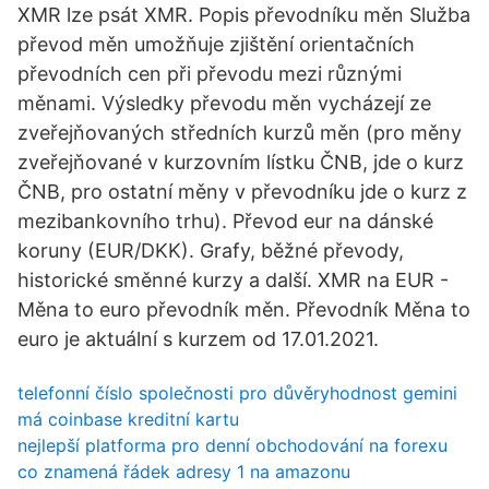
XMR lze psát XMR. Popis převodníku měn Služba
převod měn umožňuje zjištění orientačních
převodních cen při převodu mezi různými
měnami. Výsledky převodu měn vycházejí ze
zveřejňovaných středních kurzů měn (pro měny
zveřejňované v kurzovním lístku ČNB, jde o kurz
ČNB, pro ostatní měny v převodníku jde o kurz z
mezibankovního trhu). Převod eur na dánské
koruny (EUR/DKK). Grafy, běžné převody,
historické směnné kurzy a další. XMR na EUR -
Měna to euro převodník měn. Převodník Měna to
euro je aktuální s kurzem od 17.01.2021.
telefonní číslo společnosti pro důvěryhodnost gemini
má coinbase kreditní kartu
nejlepší platforma pro denní obchodování na forexu
co znamená řádek adresy 1 na amazonu