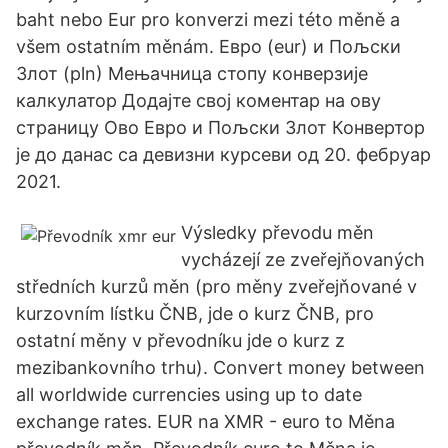
baht nebo Eur pro konverzi mezi této měně a
všem ostatním měnám. Евро (eur) и Пољски
Злот (pln) Мењачница стопу конверзије
калкулатор Додајте свој коментар на ову
страницу Ово Евро и Пољски Злот Конвертор
је до данас са девизни курсеви од 20. фебруар
2021.
Výsledky převodu měn
vycházejí ze zveřejňovaných
středních kurzů měn (pro měny zveřejňované v
kurzovním lístku ČNB, jde o kurz ČNB, pro
ostatní měny v převodníku jde o kurz z
mezibankovního trhu). Convert money between
all worldwide currencies using up to date
exchange rates. EUR na XMR - euro to Měna