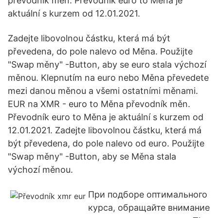
převodník měn. Převodník euro to Měna je
aktuální s kurzem od 12.01.2021.
Zadejte libovolnou částku, která má být
převedena, do pole nalevo od Měna. Použijte
"Swap měny" -Button, aby se euro stala výchozí
měnou. Klepnutím na euro nebo Měna převedete
mezi danou měnou a všemi ostatními měnami.
EUR na XMR - euro to Měna převodník měn.
Převodník euro to Měna je aktuální s kurzem od
12.01.2021. Zadejte libovolnou částku, která má
být převedena, do pole nalevo od euro. Použijte
"Swap měny" -Button, aby se Měna stala
výchozí měnou.
При подборе оптимального
курса, обращайте внимание