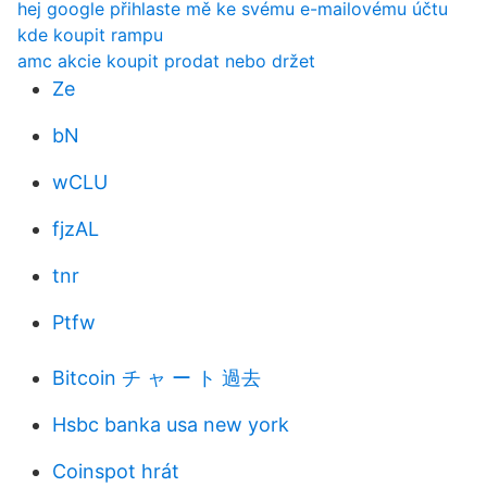
hej google přihlaste mě ke svému e-mailovému účtu
kde koupit rampu
amc akcie koupit prodat nebo držet
Ze
bN
wCLU
fjzAL
tnr
Ptfw
Bitcoin チ ャ ー ト 過去
Hsbc banka usa new york
Coinspot hrát