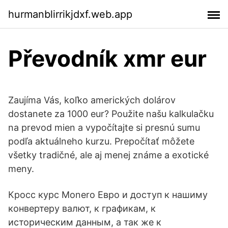
hurmanblirrikjdxf.web.app
Převodník xmr eur
Zaujíma Vás, koľko amerických dolárov
dostanete za 1000 eur? Použite našu kalkulačku
na prevod mien a vypočítajte si presnú sumu
podľa aktuálneho kurzu. Prepočítať môžete
všetky tradičné, ale aj menej známe a exotické
meny.
Кросс курс Monero Евро и доступ к нашиму
конвертеру валют, к графикам, к
историческим данным, а так же к