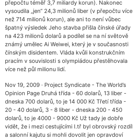
přepočtu téměř 3,7 miliardy korun). Nakonec
vysoudila „jen“ 24,3 milionů liber (v přepočtu více
než 714 milionů korun), ale ani to není vůbec
špatný výsledek Jeho stavba přišla čínské úřady
na 423 milionů dolarů a podílel se na ní světově
známý umělec Ai Weiwei, který je v současnosti
čínským disidentem. Vláda kvůli konstrukčním
pracím v souvislosti s olympiádou přestěhovala
více než půl milionu lidí.
Nov 19, 2009 · Project Syndicate - The World’s
Opinion Page Druhá třída - 60 dolarů, 13 liber -
dneska 700 dolarů, to je 14 000 Kč Třetí třída -
20 - 40 dolarů, 3 - 8 liber - dneska 200 - 450
dolarů, to je 4000 - 9000 Kč Už tady je dobře
vidět, že i mezi cestujícími I.tř byl obrovský rozdíl
a salonní kajutu si mohli dovolit jen opravdoví