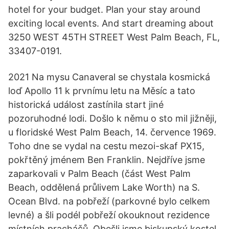
hotel for your budget. Plan your stay around
exciting local events. And start dreaming about
3250 WEST 45TH STREET West Palm Beach, FL,
33407-0191.
2021 Na mysu Canaveral se chystala kosmická
loď Apollo 11 k prvnímu letu na Měsíc a tato
historická událost zastínila start jiné
pozoruhodné lodi. Došlo k němu o sto mil jižněji,
u floridské West Palm Beach, 14. července 1969.
Toho dne se vydal na cestu mezoi-skaf PX15,
pokřtěný jménem Ben Franklin. Nejdříve jsme
zaparkovali v Palm Beach (část West Palm
Beach, oddělená průlivem Lake Worth) na S.
Ocean Blvd. na pobřeží (parkovné bylo celkem
levné) a šli podél pobřeží okouknout rezidence
místních pracháčů. Obešli jsme biskupský kostel