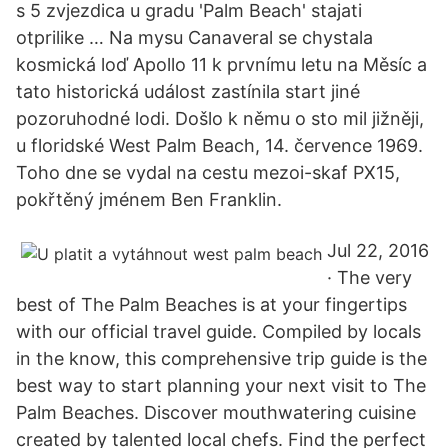
s 5 zvjezdica u gradu 'Palm Beach' stajati
otprilike … Na mysu Canaveral se chystala
kosmická loď Apollo 11 k prvnímu letu na Měsíc a
tato historická událost zastínila start jiné
pozoruhodné lodi. Došlo k němu o sto mil jižněji,
u floridské West Palm Beach, 14. července 1969.
Toho dne se vydal na cestu mezoi-skaf PX15,
pokřtěný jménem Ben Franklin.
Jul 22, 2016
· The very
best of The Palm Beaches is at your fingertips
with our official travel guide. Compiled by locals
in the know, this comprehensive trip guide is the
best way to start planning your next visit to The
Palm Beaches. Discover mouthwatering cuisine
created by talented local chefs. Find the perfect