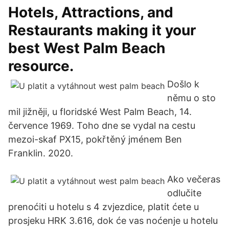
Hotels, Attractions, and
Restaurants making it your
best West Palm Beach
resource.
Došlo k
němu o sto
mil jižněji, u floridské West Palm Beach, 14.
července 1969. Toho dne se vydal na cestu
mezoi-skaf PX15, pokřtěný jménem Ben
Franklin. 2020.
Ako večeras
odlučite
prenoćiti u hotelu s 4 zvjezdice, platit ćete u
prosjeku HRK 3.616, dok će vas noćenje u hotelu