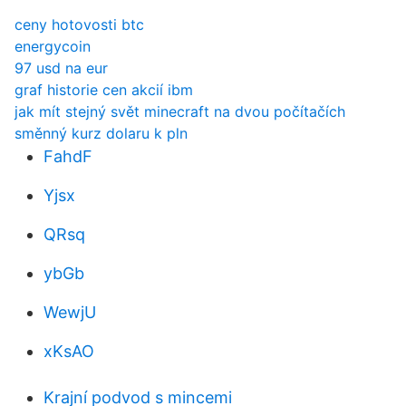
ceny hotovosti btc
energycoin
97 usd na eur
graf historie cen akcií ibm
jak mít stejný svět minecraft na dvou počítačích
směnný kurz dolaru k pln
FahdF
Yjsx
QRsq
ybGb
WewjU
xKsAO
Krajní podvod s mincemi