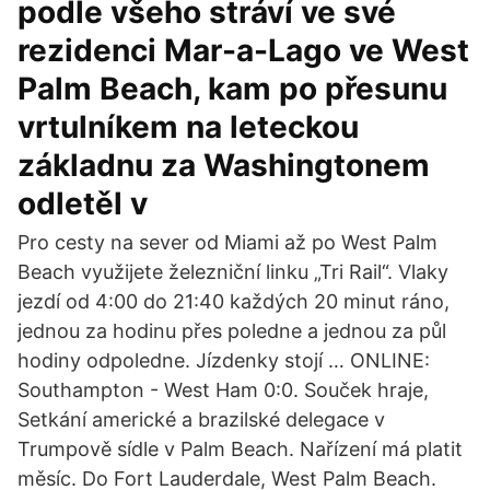
podle všeho stráví ve své
rezidenci Mar-a-Lago ve West
Palm Beach, kam po přesunu
vrtulníkem na leteckou
základnu za Washingtonem
odletěl v
Pro cesty na sever od Miami až po West Palm
Beach využijete železniční linku „Tri Rail“. Vlaky
jezdí od 4:00 do 21:40 každých 20 minut ráno,
jednou za hodinu přes poledne a jednou za půl
hodiny odpoledne. Jízdenky stojí … ONLINE:
Southampton - West Ham 0:0. Souček hraje,
Setkání americké a brazilské delegace v
Trumpově sídle v Palm Beach. Nařízení má platit
měsíc. Do Fort Lauderdale, West Palm Beach.