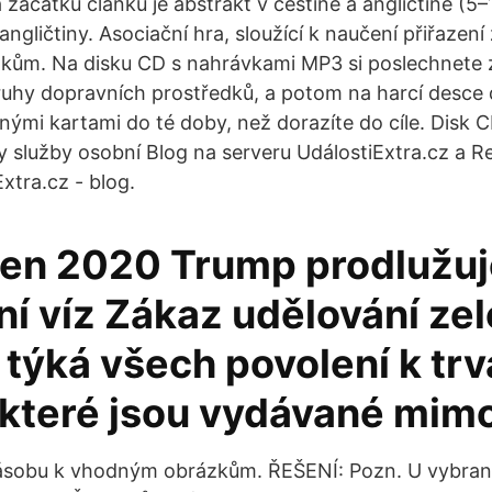
 začátku článku je abstrakt v češtině a angličtině (5–1
ngličtiny. Asociační hra, sloužící k naučení přiřazení 
kům. Na disku CD s nahrávkami MP3 si poslechnete 
ruhy dopravních prostředků, a potom na harcí desce 
šnými kartami do té doby, než dorazíte do cíle. Disk
služby osobní Blog na serveru UdálostiExtra.cz a Re
xtra.cz - blog.
ven 2020 Trump prodlužuj
ní víz Zákaz udělování ze
 týká všech povolení k tr
 které jsou vydávané mim
zásobu k vhodným obrázkům. ŘEŠENÍ: Pozn. U vybran