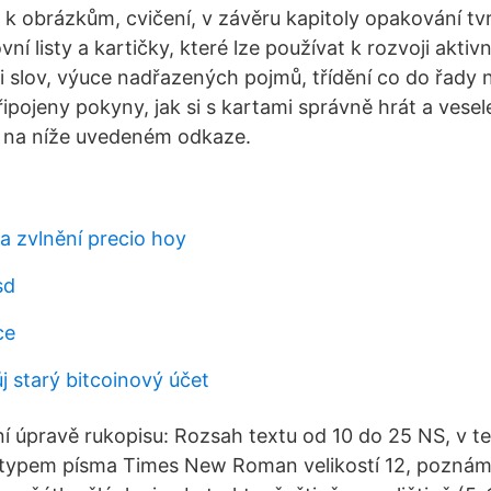
a k obrázkům, cvičení, v závěru kapitoly opakování tv
ní listy a kartičky, které lze používat k rozvoji aktivn
i slov, výuce nadřazených pojmů, třídění co do řady n
pojeny pokyny, jak si s kartami správně hrát a vesele
 na níže uvedeném odkaze.
 zvlnění precio hoy
sd
ce
j starý bitcoinový účet
í úpravě rukopisu: Rozsah textu od 10 do 25 NS, v t
typem písma Times New Roman velikostí 12, poznámky