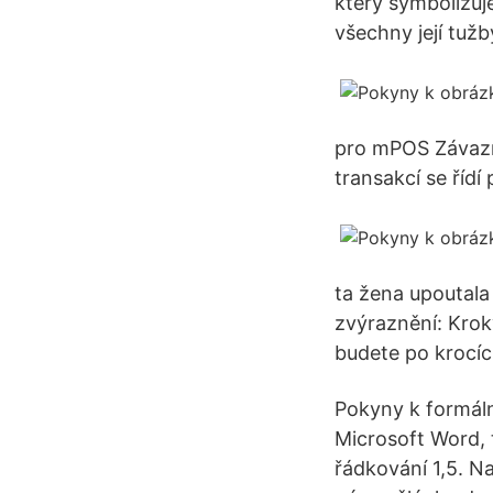
který symbolizuje
všechny její tuž
pro mPOS Závazn
transakcí se říd
ta žena upoutala
zvýraznění: Krok
budete po krocíc
Pokyny k formáln
Microsoft Word, 
řádkování 1,5. Na