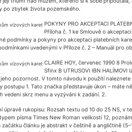
 její triumf nad mužem, kterého si k sobě připoutala,
by po zbytek života pozemského.
POKYNY PRO AKCEPTACI PLATEB
Příloha č. 1 ke Smlouvě o akceptaci
é podmínky a pokyny pro akceptaci platebních karet
í podmínkami uvedenými v Příloze č. 2 – Manuál pro o
CLAIRE HOY, červenec 1990 8 Prol
Sfinx B UTRUSOVI IBN HALÍMOVI lz
 jeho pozornost. V tomto návodu k použití naleznete 
y postupu 1. Tato značka představuje úkon – máte n
h vedeni skrz menu a vyzýváni k zadání. 2.
í úpravě rukopisu: Rozsah textu od 10 do 25 NS, v t
typem písma Times New Roman velikostí 12, poznámky
 začátku článku je abstrakt v češtině a angličtině (5–1