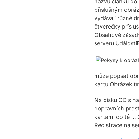
názvu článku do a
příslušným obráz
vydávají různé d
čtverečky příslu
Obsahové zásady 
serveru UdálostiE
může popsat obrá
kartu Obrázek tím
Na disku CD s na
dopravních prost
kartami do té … 
Registrace na ser