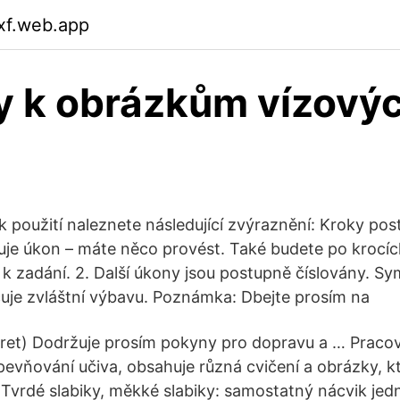
dxf.web.app
 k obrázkům vízový
 použití naleznete následující zvýraznění: Kroky pos
je úkon – máte něco provést. Také budete po krocíc
k zadání. 2. Další úkony jsou postupně číslovány. Sy
je zvláštní výbavu. Poznámka: Dbejte prosím na
aret) Dodržuje prosím pokyny pro dopravu a … Pracovn
pevňování učiva, obsahuje různá cvičení a obrázky, k
 Tvrdé slabiky, měkké slabiky: samostatný nácvik jedn