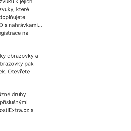
zvuků k jejich
zvuky, které
doplňujete
 CD s nahrávkami…
gistrace na
mky obrazovky a
 obrazovky pak
ek. Otevřete
různé druhy
příslušnými
ostiExtra.cz a