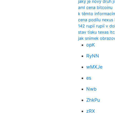
jaký je nový druh j
aml cena bitcoinu
k těmto informací
cena podílu nexus 
142 rupií rupií v d
stav tisku texas lt
jak snímek obrazov
opK
RyNN
wMXJe
es
Nwb
ZhkPu
zRX