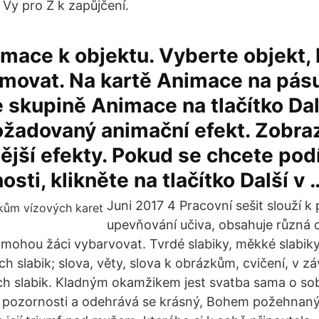
 Vy pro Ž k zapůjčení.
imace k objektu. Vyberte objekt, 
movat. Na kartě Animace na pásu
e skupině Animace na tlačítko Dal
žadovaný animační efekt. Zobraz
ější efekty. Pokud se chcete pod
sti, klikněte na tlačítko Další v 
Juni 2017 4 Pracovní sešit slouží k
upevňování učiva, obsahuje různá c
i mohou žáci vybarvovat. Tvrdé slabiky, měkké slabik
ch slabik; slova, věty, slova k obrázkům, cvičení, v zá
h slabik. Kladným okamžikem jest svatba sama o sob
 pozornosti a odehrává se krásný, Bohem požehnaný