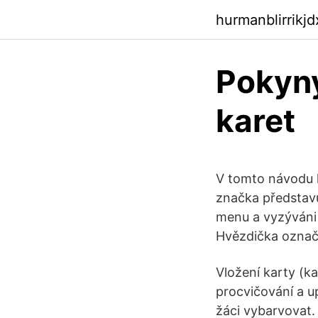
hurmanblirrikj
Pokyny
karet
V tomto návodu k
značka představu
menu a vyzýváni 
Hvězdička označu
Vložení karty (k
procvičování a u
žáci vybarvovat.