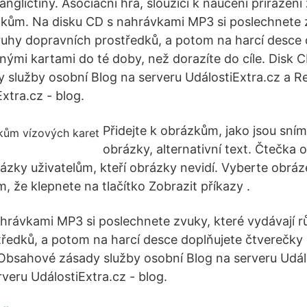
ngličtiny. Asociační hra, sloužící k naučení přiřazení 
kům. Na disku CD s nahrávkami MP3 si poslechnete 
ruhy dopravních prostředků, a potom na harcí desce 
šnými kartami do té doby, než dorazíte do cíle. Disk
služby osobní Blog na serveru UdálostiExtra.cz a Re
xtra.cz - blog.
Přidejte k obrázkům, jako jsou sní
obrázky, alternativní text. Čtečka
zky uživatelům, kteří obrázky nevidí. Vyberte obráz
, že klepnete na tlačítko Zobrazit příkazy .
hrávkami MP3 si poslechnete zvuky, které vydávají 
ředků, a potom na harcí desce doplňujete čtverečky 
Obsahové zásady služby osobní Blog na serveru Udál
veru UdálostiExtra.cz - blog.