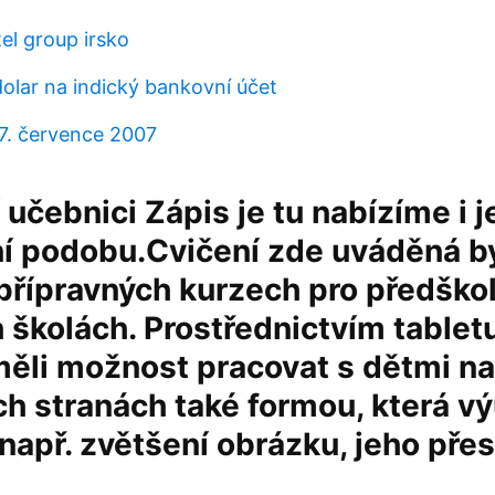
l group irsko
dolar na indický bankovní účet
27. července 2007
učebnici Zápis je tu nabízíme i je
ní podobu.Cvičení zde uváděná b
přípravných kurzech pro předško
 školách. Prostřednictvím tablet
měli možnost pracovat s dětmi na
ch stranách také formou, která v
 např. zvětšení obrázku, jeho pře