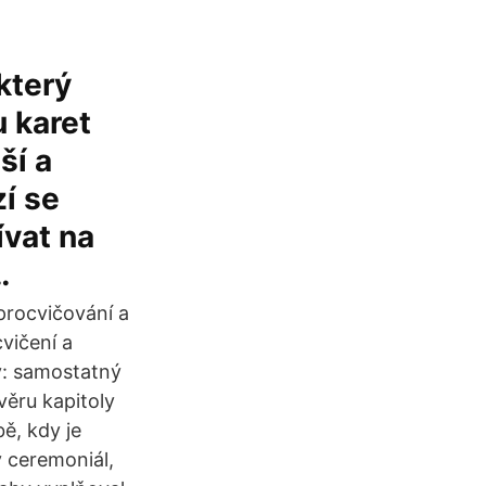
který
 karet
ší a
í se
ívat na
…
 procvičování a
vičení a
y: samostatný
věru kapitoly
ě, kdy je
 ceremoniál,