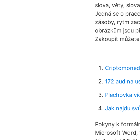
slova, věty, slov
Jedná se o pracov
zásoby, rytmizac
obrázkům jsou při
Zakoupit můžete
Criptomoneda
172 aud na u
Plechovka ví
Jak najdu svů
Pokyny k formáln
Microsoft Word, 