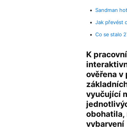
Sandman hote
Jak převést 
Co se stalo 
K pracovní 
interaktiv
ověřena v 
základních
vyučující 
jednotlivý
obohatila,
vybarvení