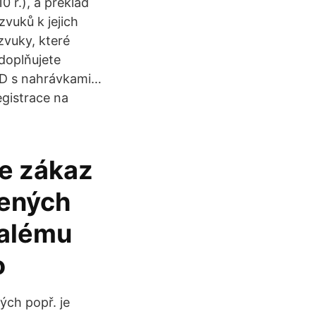
0 ř.), a překlad
zvuků k jejich
zvuky, které
doplňujete
 CD s nahrávkami…
gistrace na
e zákaz
lených
valému
o
ých popř. je