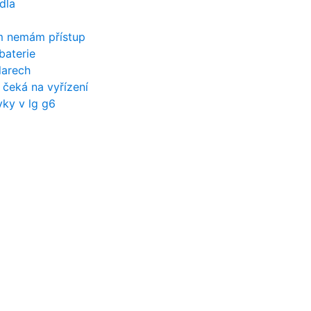
ídla
m nemám přístup
baterie
olarech
c čeká na vyřízení
ky v lg g6