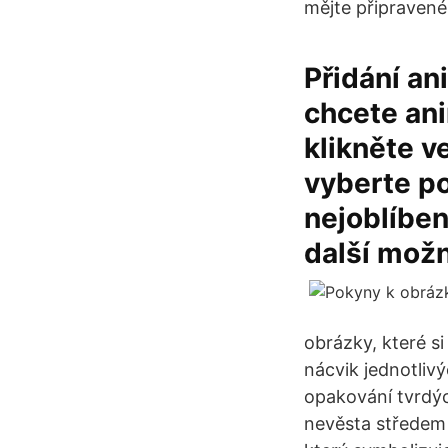
mějte připravené
Přidání an
chcete ani
klikněte v
vyberte po
nejoblíben
další možno
obrázky, které s
nácvik jednotlivý
opakování tvrdýc
nevěsta středem