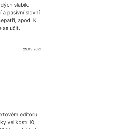
rdých slabik.
í a pasivní slovní
epatří, apod. K
 se učit.
29.03.2021
extovém editoru
 velikostí 10,