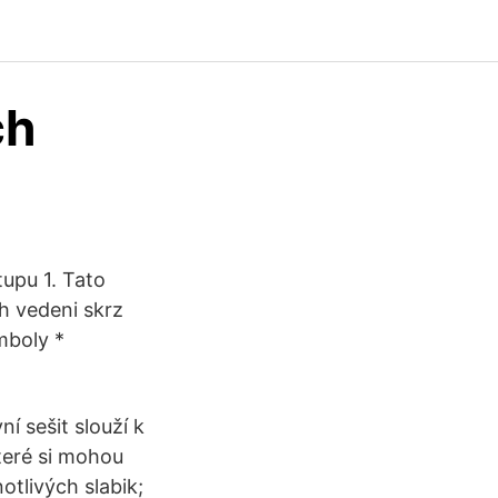
ch
tupu 1. Tato
h vedeni skrz
mboly *
í sešit slouží k
teré si mohou
otlivých slabik;