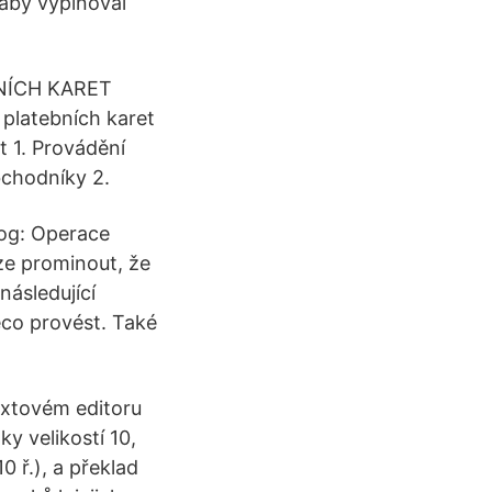
 aby vyplňoval
NÍCH KARET
 platebních karet
 1. Provádění
bchodníky 2.
og: Operace
e prominout, že
následující
ěco provést. Také
extovém editoru
 velikostí 10,
0 ř.), a překlad