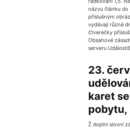
řádkování 1,5. Na
názvu článku do a
příslušným obráz
vydávají různé d
čtverečky příslu
Obsahové zásady 
serveru UdálostiE
23. čer
udělová
karet se
pobytu,
Ž doplní slovní 