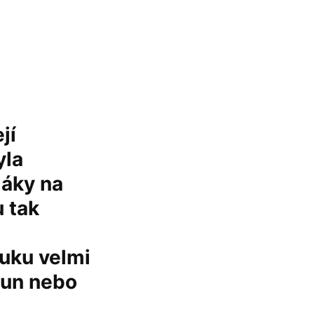
jí
yla
láky na
u tak
ýuku velmi
sun nebo