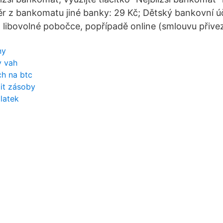
r z bankomatu jiné banky: 29 Kč; Dětský bankovní ú
 libovolné pobočce, popřípadě online (smlouvu přive
ny
y vah
ch na btc
it zásoby
latek