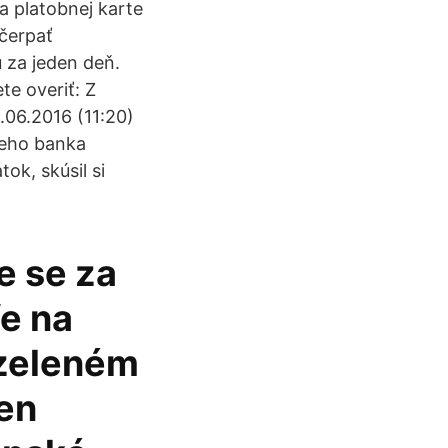
a platobnej karte
čerpať
 za jeden deň.
te overiť: Z
.06.2016 (11:20)
jeho banka
ok, skúsil si
e se za
fe na
 zeleném
en