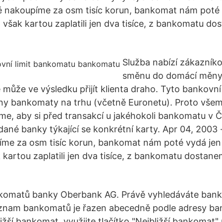
 nakoupíme za osm tisíc korun, bankomat nám poté
 však kartou zaplatili jen dva tisíce, z bankomatu d
Služba nabízí zákazník
směnu do domácí měny.
 může ve výsledku přijít klienta draho. Tyto bankovní
hny bankomaty na trhu (včetně Euronetu). Proto vše
me, aby si před transakcí u jakéhokoli bankomatu v Č
 dané banky týkající se konkrétní karty. Apr 04, 2003 
me za osm tisíc korun, bankomat nám poté vydá jen 
artou zaplatili jen dva tisíce, z bankomatu dostane
komatů banky Oberbank AG. Právě vyhledáváte ban
nam bankomatů je řazen abecedně podle adresy ba
bližší bankomat, využijte tlačítko "Nejbližší bankoma