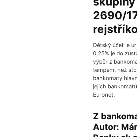
skupiny
2690/17
rejstřík
Dětský účet je ur
0,25% je do zůsta
výběr z bankomat
tempem, než sto
bankomaty hlavně
jejich bankomatů
Euronet.
Z bankomat
Autor: Már