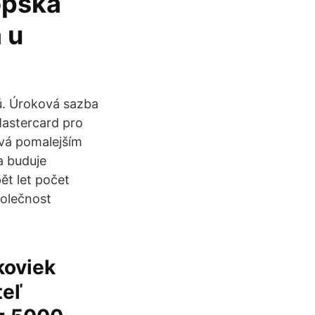
opská
 u
ků. Úroková sazba
Mastercard pro
ývá pomalejším
a buduje
ět let počet
polečnost
koviek
teľ