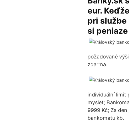
Banky.sk s
eur. Keďž
pri službe
si peniaze
požadované výši
zdarma.
individuální limi
myslet; Bankomat
9999 Kč; Za den 
bankomatu kb.