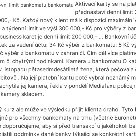
Aktivací karty se na pla
přednastaví denní limit
000,- Kč. Každý nový klient má k dispozici maximální 
č a týdenní limit ve výši 300 000,- Kč pro výběry z b
business karet je denní limit 200 000,- … Bankovní úč
atek za vedení účtu: 34 Kč výběr z bankomatu: 5 Kč vý
 výběr z bankomatu v zahraničí. Čím dál více platíme
em či chytrými hodinkami. Kamera u bankomatu O kab
i v listopadu pětasedmdesátiletá žena, která pečovala
itově . Na její platební kartu poté vybral neznámý
zachytila jej kamera, řekla v pondělí Mediafaxu policej
okamery skladem.
 kurz ale může ve výsledku přijít klienta draho. Tyto
ejné pro všechny bankomaty na trhu (včetně Euronet
 doporučujeme, aby si před transakcí u jakéhokoli b
jistili podmínky dané banky týkající se konkrétní kart