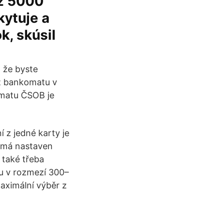
az 5000
kytuje a
k, skúsil
 že byste
z bankomatu v
omatu ČSOB je
í z jedné karty je
 má nastaven
u také třeba
u v rozmezí 300–
aximální výběr z