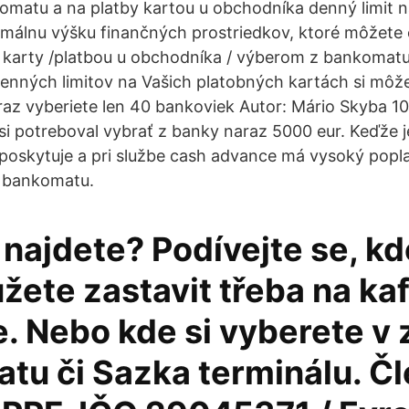
omatu a na platby kartou u obchodníka denný limit n
málnu výšku finančných prostriedkov, ktoré môžete 
 karty /platbou u obchodníka / výberom z bankomatu
enných limitov na Vašich platobných kartách si môže
az vyberiete len 40 bankoviek Autor: Mário Skyba 10
 si potreboval vybrať z banky naraz 5000 eur. Keďže 
oskytuje a pri službe cash advance má vysoký poplat
z bankomatu.
najdete? Podívejte se, kd
ete zastavit třeba na ka
. Nebo kde si vyberete v
tu či Sazka terminálu. Čl