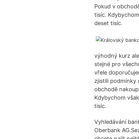
Pokud v obchodě
tisíc. Kdybychom
deset tisíc.
výhodný kurz ale
stejné pro všec
vřele doporučuje
zjistili podmínky
obchodě nakoupí
Kdybychom však k
tisíc.
Vyhledávání ban
Oberbank AG.Sez
chcete najít nej