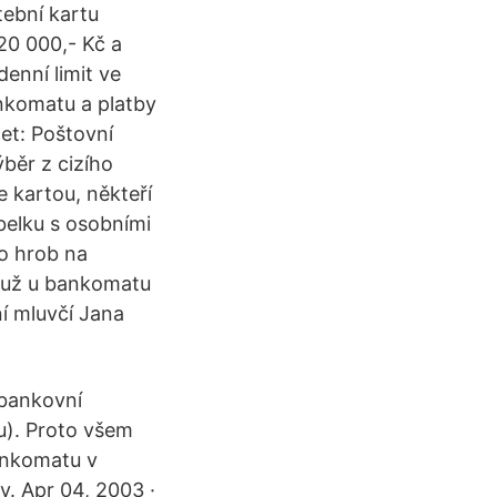
tební kartu
 20 000,- Kč a
denní limit ve
ankomatu a platby
et: Poštovní
běr z cizího
 kartou, někteří
elku s osobními
 o hrob na
 muž u bankomatu
ní mluvčí Jana
 bankovní
u). Proto všem
ankomatu v
y. Apr 04, 2003 ·