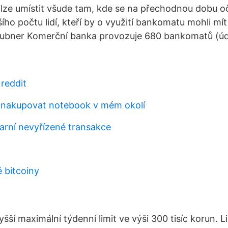
lze umístit všude tam, kde se na přechodnou dobu 
ího počtu lidí, kteří by o využití bankomatu mohli mí
eubner Komerční banka provozuje 680 bankomatů (úda
 reddit
 nakupovat notebook v mém okolí
parní nevyřízené transakce
 bitcoiny
šší maximální týdenní limit ve výši 300 tisíc korun. L