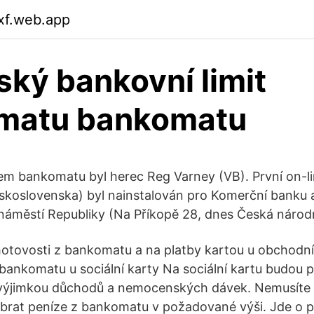
dxf.web.app
ský bankovní limit
matu bankomatu
em bankomatu byl herec Reg Varney (VB). První on-l
koslovenska) byl nainstalován pro Komerční banku a
náměstí Republiky (Na Příkopě 28, dnes Česká národn
hotovosti z bankomatu a na platby kartou u obchodn
z bankomatu u sociální karty Na sociální kartu budou 
 výjimkou důchodů a nemocenských dávek. Nemusíte m
ybrat peníze z bankomatu v požadované výši. Jde o 