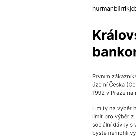
hurmanblirrikj
Králov
banko
Prvním zákazník
území Česka (Čes
1992 v Praze na 
Limity na výběr 
limit pro výběr 
sociální dávky s
byste nemohli v