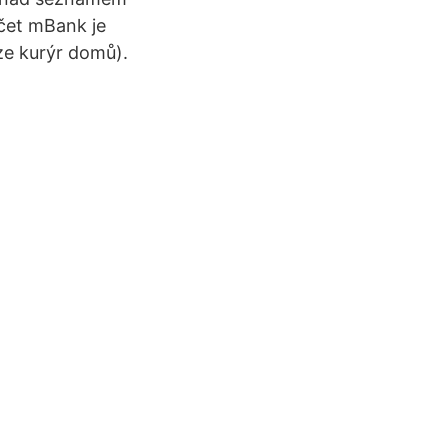
čet mBank je
ze kurýr domů).