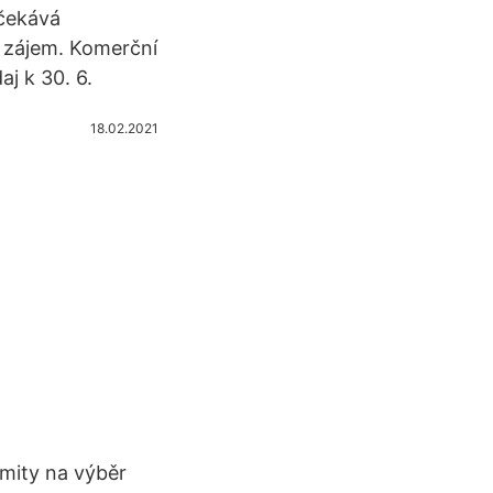
očekává
t zájem. Komerční
j k 30. 6.
18.02.2021
imity na výběr