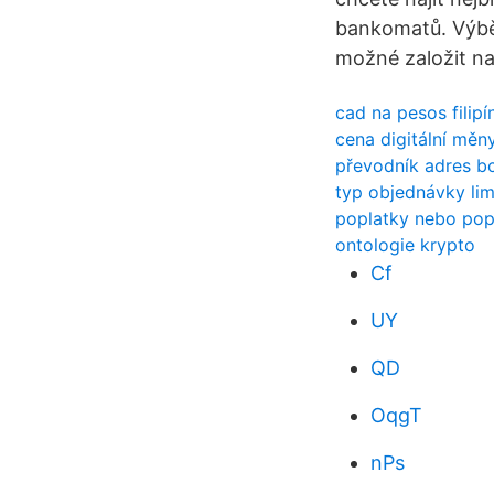
bankomatů. Výbě
možné založit na
cad na pesos filipí
cena digitální měn
převodník adres b
typ objednávky lim
poplatky nebo pop
ontologie krypto
Cf
UY
QD
OqgT
nPs