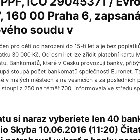
 PPF, IČO 29045371 / Evr
, 160 00 Praha 6, zapsaná
ového soudu v
čen pro děti od narození do 15-ti let a je bez poplat
tku 30 000 Kč. Od osmi let lze zřídit platební kartu 
u. Bankomatů, které v Česku provozují banky, přib
upá stoupá počet bankomatů společnosti Euronet. T
 v malých městech a na vesnicích a za posledních p
 stoupl z 250 na téměř 700, informovala ve středu s
u si naraz vyberiete len 40 ban
io Skyba 10.06.2016 (11:20) Čita