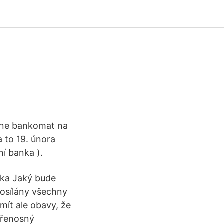
ine bankomat na
 to 19. února
í banka ).
íka Jaký bude
posílány všechny
ít ale obavy, že
přenosný