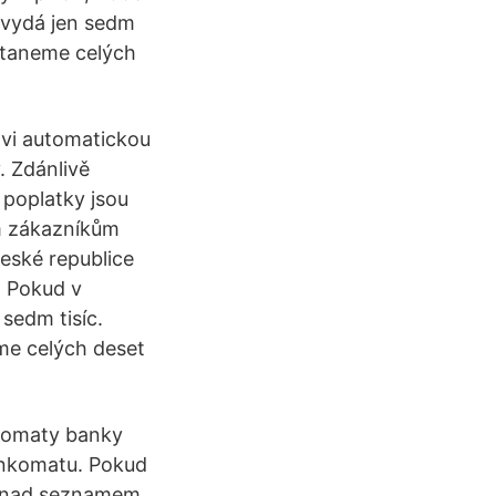
 vydá jen sedm
ostaneme celých
ovi automatickou
 Zdánlivě
 poplatky jsou
m zákazníkům
eské republice
· Pokud v
sedm tisíc.
me celých deset
komaty banky
nkomatu. Pokud
t" nad seznamem