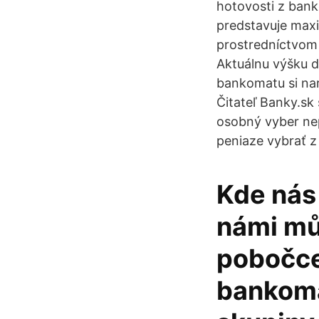
hotovosti z bank
predstavuje maxi
prostredníctvom
Aktuálnu výšku d
bankomatu si nar
Čitateľ Banky.sk
osobný vyber nep
peniaze vybrať 
Kde nás 
námi můž
pobočce
bankoma