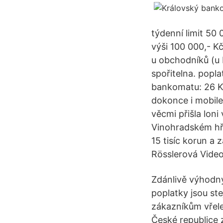
týdenní limit 50 
výši 100 000,- K
u obchodníků (u 
spořitelna. popl
bankomatu: 26 Kč
dokonce i mobil
věcmi přišla lon
Vinohradském hřb
15 tisíc korun a 
Rösslerová Vide
Zdánlivě výhodný
poplatky jsou st
zákazníkům vřele
České republice z